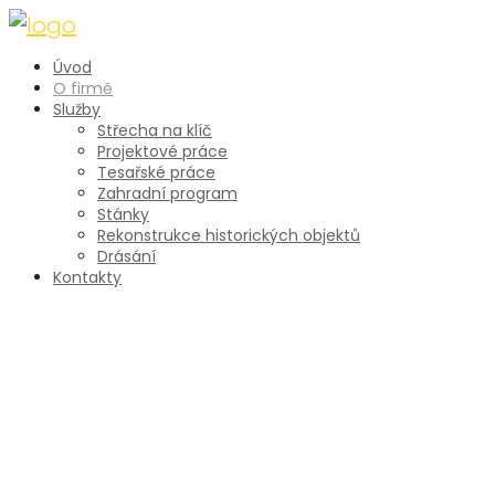
Skip
to
Úvod
content
O firmě
Služby
Střecha na klíč
Projektové práce
Tesařské práce
Zahradní program
Stánky
Rekonstrukce historických objektů
Drásání
Kontakty